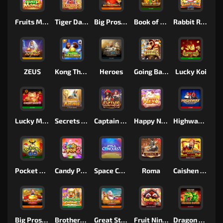
Fruits Mania
Tiger Dance
Big Prosperity
Book of Myth
Rabbit Riches
ZEUS
Kong The Striker
Heroes
Going Bananas Inc
Lucky Koi
Lucky Meow
Secrets of Anubis
Captain Golds Fortune
Happy Neko
Highway Fortune
Pocket Mon Go
Candy Pop 2
Space Conquest
Roma
Caishen Deluxe Maxways
Big Prosperity SA
Brothers Kingdom 2
Great Stars SA
Fruit Ninja Fury
Dragon Empire