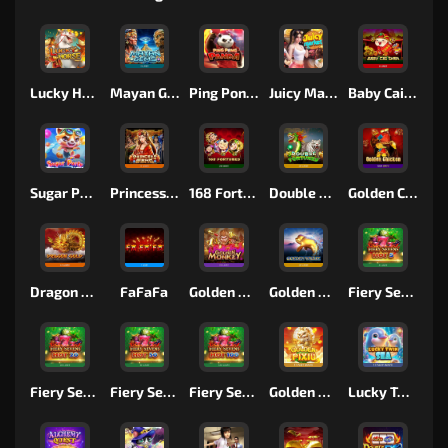
Lucky Horse
Mayan Gems
Ping Pong Panda
Juicy Market
Baby Cai Shen
Sugar Party
Princess Wang
168 Fortunes
Double Fortune
Golden Chicken
Dragon Gold
FaFaFa
Golden Monkey
Golden Whale
Fiery Sevens Hot 5
Fiery Sevens Hot 20
Fiery Sevens Hot 50
Fiery Sevens Hot 100
Golden Pixiu
Lucky Twin Sea