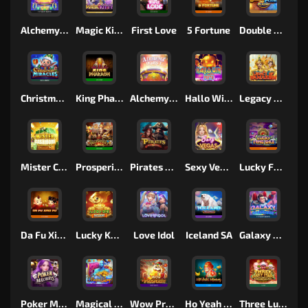
Alchemy Quest Level Up
Magic Kitty
First Love
5 Fortune
Double Flame
Christmas Miracles
King Pharaoh
Alchemy Quest Jackpot
Hallo Win Party
Legacy of Ramakien
Mister Cashmore
Prosperity Gods
Pirates Gold Rush
Sexy Vegas
Lucky Feng Shui
Da Fu Xiao Fu
Lucky Koi Exclusive
Love Idol
Iceland SA
Galaxy Guardian
Poker Maxways
Magical Lamp
Wow Prosperity
Ho Yeah Monkey
Three Lucky Stars