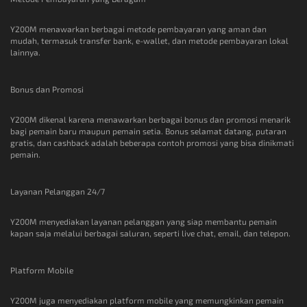
Y200M menawarkan berbagai metode pembayaran yang aman dan
mudah, termasuk transfer bank, e-wallet, dan metode pembayaran lokal
lainnya.
Bonus dan Promosi
Y200M dikenal karena menawarkan berbagai bonus dan promosi menarik
bagi pemain baru maupun pemain setia. Bonus selamat datang, putaran
gratis, dan cashback adalah beberapa contoh promosi yang bisa dinikmati
pemain.
Layanan Pelanggan 24/7
Y200M menyediakan layanan pelanggan yang siap membantu pemain
kapan saja melalui berbagai saluran, seperti live chat, email, dan telepon.
Platform Mobile
Y200M juga menyediakan platform mobile yang memungkinkan pemain