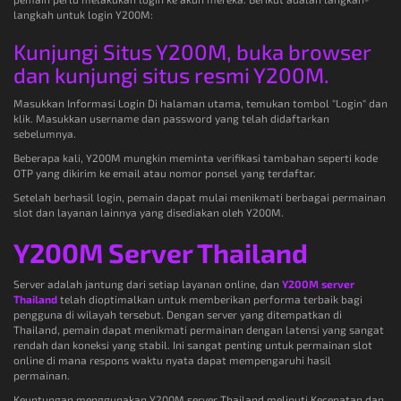
langkah untuk login Y200M:
Kunjungi Situs Y200M, buka browser
dan kunjungi situs resmi Y200M.
Masukkan Informasi Login Di halaman utama, temukan tombol "Login" dan
klik. Masukkan username dan password yang telah didaftarkan
sebelumnya.
Beberapa kali, Y200M mungkin meminta verifikasi tambahan seperti kode
OTP yang dikirim ke email atau nomor ponsel yang terdaftar.
Setelah berhasil login, pemain dapat mulai menikmati berbagai permainan
slot dan layanan lainnya yang disediakan oleh Y200M.
Y200M Server Thailand
Server adalah jantung dari setiap layanan online, dan
Y200M server
Thailand
telah dioptimalkan untuk memberikan performa terbaik bagi
pengguna di wilayah tersebut. Dengan server yang ditempatkan di
Thailand, pemain dapat menikmati permainan dengan latensi yang sangat
rendah dan koneksi yang stabil. Ini sangat penting untuk permainan slot
online di mana respons waktu nyata dapat mempengaruhi hasil
permainan.
Keuntungan menggunakan Y200M server Thailand meliputi Kecepatan dan