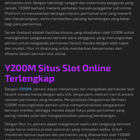
permainan slot. Dengan teknologi canggih dan antarmuka pengguna yang
ramah, Y200M berhasil menarik perhatian banyak penggemar judi online.
Platform ini menawarkan berbagai macam permainan slot yang menarik
dan menyenangkan, serta memberikan peluang kemenangan yang besar
bagi para pemainnya.
Server thailand adalah fasilitas khusus yang disediakan oleh Y200M untuk
meningkatkan pengalaman bermain para pengguna, yang memungkinkan
pemain untuk mengakses permainan favorit mereka dengan lebih cepat
dan mudah. Fitur ini dirancang untuk memberikan kenyamanan dan
efisiensi dalam bermain slot online.
Y200M Situs Slot Online
Terlengkap
Dengan
Y200M
, pemain dapat menyimpan dan mengakses permainan slot
favorit mereka hanya dengan satu klik, tanpa perlu mencari-cari di antara
ratusan permainan yang tersedia. Personalisasi Pengalaman Bermain:
Y200M memungkinkan pemain untuk mempersonalisasi pengalaman
bermain mereka, sehingga mereka dapat fokus pada permainan yang
paling mereka sukai dan mengoptimalkan peluang kemenangan.
Dengan fitur ini, pemain dapat menghemat waktu dan langsung bermain
tanpa harus melalui proses pencarian yang memakan waktu. Untuk
menikmati semua layanan dan permainan yang ditawarkan oleh Y200M,
pemain perlu melakukan login ke akun mereka. Berikut adalah langkah-