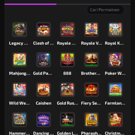
Legacy of Kong Maxways
Clash of the Giants
Royale House
Royale Vegas
Royal Katt
Mahjong Riches
Gold Panther Maxways
888
Brothers kingdom
Poker Ways
Wild Wet Win
Caishen
Gold Rush Cowboys
Fiery Sevens
Farmland Frenzy Maxways
Hammer of Thunder
Dancing Fever
Golden Lotus SE
Pharaoh Gates
Christmas Tree of Wonders