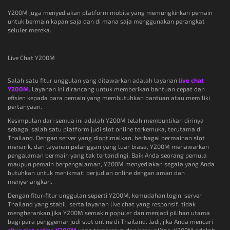
Y200M juga menyediakan platform mobile yang memungkinkan pemain
untuk bermain kapan saja dan di mana saja menggunakan perangkat
seluler mereka.
Live Chat Y200M
Salah satu fitur unggulan yang ditawarkan adalah layanan
live chat
Y200M
. Layanan ini dirancang untuk memberikan bantuan cepat dan
efisien kepada para pemain yang membutuhkan bantuan atau memiliki
pertanyaan.
Kesimpulan dari semua ini adalah Y200M telah membuktikan dirinya
sebagai salah satu platform judi slot online terkemuka, terutama di
Thailand. Dengan server yang dioptimalkan, berbagai permainan slot
menarik, dan layanan pelanggan yang luar biasa, Y200M menawarkan
pengalaman bermain yang tak tertandingi. Baik Anda seorang pemula
maupun pemain berpengalaman, Y200M menyediakan segala yang Anda
butuhkan untuk menikmati perjudian online dengan aman dan
menyenangkan.
Dengan fitur-fitur unggulan seperti Y200M, kemudahan login, server
Thailand yang stabil, serta layanan live chat yang responsif, tidak
mengherankan jika Y200M semakin populer dan menjadi pilihan utama
bagi para penggemar judi slot online di Thailand. Jadi, jika Anda mencari