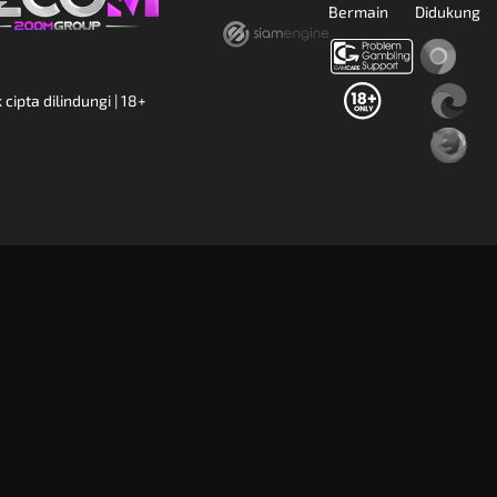
Bermain
Didukung
ipta dilindungi | 18+