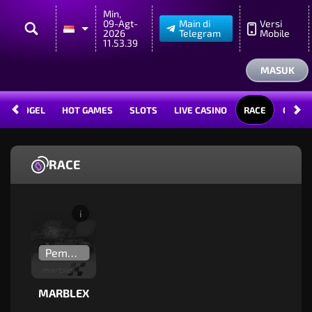
Min,
09-Agt-
Main di
Versi
2026
Telegram
Mobile
11.53.39
MASUK
TOGEL
HOT GAMES
SLOTS
LIVE CASINO
RACE
OLAHR
RACE
i
MARBLEX