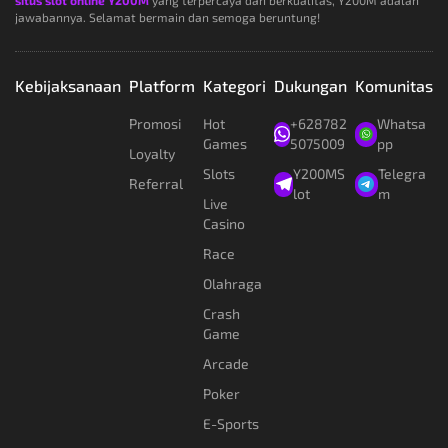
situs slot online Y200M
yang terpercaya dan berkualitas, Y200M adalah
jawabannya. Selamat bermain dan semoga beruntung!
Kebijaksanaan
Platform
Kategori
Dukungan
Komunitas
Promosi
Hot
+628782
Whatsa
Games
5075009
pp
Loyalty
Slots
Y200MS
Telegra
Referral
lot
m
Live
Casino
Race
Olahraga
Crash
Game
Arcade
Poker
E-Sports