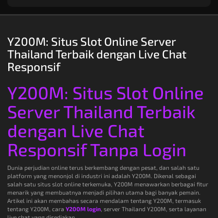
Y200M: Situs Slot Online Server
Thailand Terbaik dengan Live Chat
Responsif
Y200M: Situs Slot Online
Server Thailand Terbaik
dengan Live Chat
Responsif Tanpa Login
Dunia perjudian online terus berkembang dengan pesat, dan salah satu
platform yang menonjol di industri ini adalah Y200M. Dikenal sebagai
salah satu situs slot online terkemuka, Y200M menawarkan berbagai fitur
menarik yang membuatnya menjadi pilihan utama bagi banyak pemain.
Artikel ini akan membahas secara mendalam tentang Y200M, termasuk
tentang Y200M, cara
Y200M login
, server Thailand Y200M, serta layanan
live chat yang disediakan.