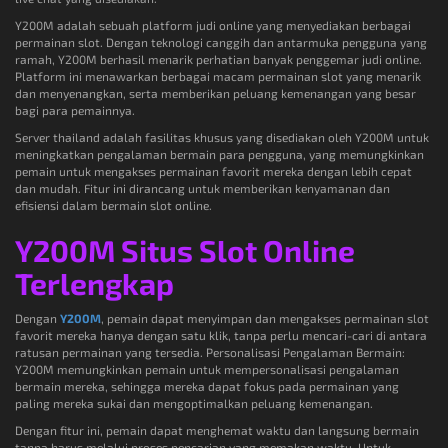
Y200M adalah sebuah platform judi online yang menyediakan berbagai
permainan slot. Dengan teknologi canggih dan antarmuka pengguna yang
ramah, Y200M berhasil menarik perhatian banyak penggemar judi online.
Platform ini menawarkan berbagai macam permainan slot yang menarik
dan menyenangkan, serta memberikan peluang kemenangan yang besar
bagi para pemainnya.
Server thailand adalah fasilitas khusus yang disediakan oleh Y200M untuk
meningkatkan pengalaman bermain para pengguna, yang memungkinkan
pemain untuk mengakses permainan favorit mereka dengan lebih cepat
dan mudah. Fitur ini dirancang untuk memberikan kenyamanan dan
efisiensi dalam bermain slot online.
Y200M Situs Slot Online
Terlengkap
Dengan
Y200M
, pemain dapat menyimpan dan mengakses permainan slot
favorit mereka hanya dengan satu klik, tanpa perlu mencari-cari di antara
ratusan permainan yang tersedia. Personalisasi Pengalaman Bermain:
Y200M memungkinkan pemain untuk mempersonalisasi pengalaman
bermain mereka, sehingga mereka dapat fokus pada permainan yang
paling mereka sukai dan mengoptimalkan peluang kemenangan.
Dengan fitur ini, pemain dapat menghemat waktu dan langsung bermain
tanpa harus melalui proses pencarian yang memakan waktu. Untuk