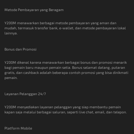
Metode Pembayaran yang Beragam
Y200M menawarkan berbagai metode pembayaran yang aman dan
mudah, termasuk transfer bank, e-wallet, dan metode pembayaran lokal
lainnya.
Bonus dan Promosi
Y200M dikenal karena menawarkan berbagai bonus dan promosi menarik
bagi pemain baru maupun pemain setia. Bonus selamat datang, putaran
gratis, dan cashback adalah beberapa contoh promosi yang bisa dinikmati
pemain.
Layanan Pelanggan 24/7
Y200M menyediakan layanan pelanggan yang siap membantu pemain
kapan saja melalui berbagai saluran, seperti live chat, email, dan telepon.
Platform Mobile