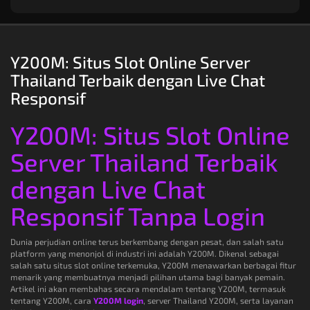
Y200M: Situs Slot Online Server
Thailand Terbaik dengan Live Chat
Responsif
Y200M: Situs Slot Online
Server Thailand Terbaik
dengan Live Chat
Responsif Tanpa Login
Dunia perjudian online terus berkembang dengan pesat, dan salah satu
platform yang menonjol di industri ini adalah Y200M. Dikenal sebagai
salah satu situs slot online terkemuka, Y200M menawarkan berbagai fitur
menarik yang membuatnya menjadi pilihan utama bagi banyak pemain.
Artikel ini akan membahas secara mendalam tentang Y200M, termasuk
tentang Y200M, cara
Y200M login
, server Thailand Y200M, serta layanan