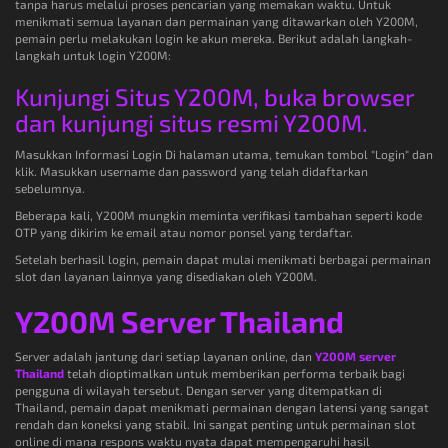
tanpa harus melalui proses pencarian yang memakan waktu. Untuk
menikmati semua layanan dan permainan yang ditawarkan oleh Y200M,
pemain perlu melakukan login ke akun mereka. Berikut adalah langkah-
langkah untuk login Y200M:
Kunjungi Situs Y200M, buka browser
dan kunjungi situs resmi Y200M.
Masukkan Informasi Login Di halaman utama, temukan tombol "Login" dan
klik. Masukkan username dan password yang telah didaftarkan
sebelumnya.
Beberapa kali, Y200M mungkin meminta verifikasi tambahan seperti kode
OTP yang dikirim ke email atau nomor ponsel yang terdaftar.
Setelah berhasil login, pemain dapat mulai menikmati berbagai permainan
slot dan layanan lainnya yang disediakan oleh Y200M.
Y200M Server Thailand
Server adalah jantung dari setiap layanan online, dan
Y200M server
Thailand
telah dioptimalkan untuk memberikan performa terbaik bagi
pengguna di wilayah tersebut. Dengan server yang ditempatkan di
Thailand, pemain dapat menikmati permainan dengan latensi yang sangat
rendah dan koneksi yang stabil. Ini sangat penting untuk permainan slot
online di mana respons waktu nyata dapat mempengaruhi hasil