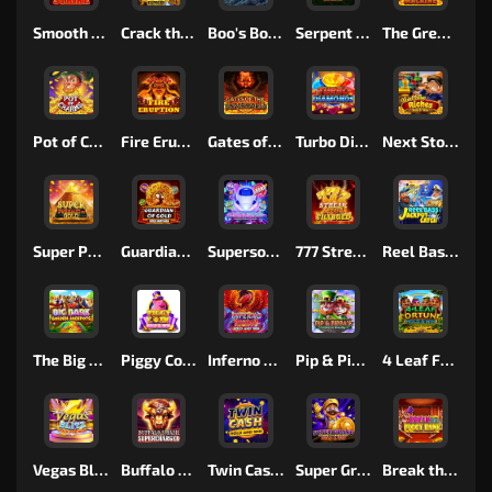
Smooth 7's Strike
Crack the Piggy Bank Express
Boo's Booty
Serpent Gold: Hold & Win
The Greed Machine
Pot of Charms
Fire Eruption
Gates of the Underworld
Turbo Diamonds: Hold & Win
Next Stop Riches Hold & Win
Super Pyramid of Gold Hold & Win
Guardian of Gold: Hold & Win
Supersonic Express: Hold & Win
777 Streak: Megacharged
Reel Bass: Jackpot Catch
The Big Bark: Golden Jackpots
Piggy Coin: Hold & Win
Inferno Rising Hold & Win
Pip & Pippa's Pots of Plenty
4 Leaf Fortune: Hold & Win
Vegas Blitz: Hold & Win
Buffalo Smash: Supercharged
Twin Cash: Hold & Win
Super Grand Link Express: Hold & Win
Break the Piggy Bank