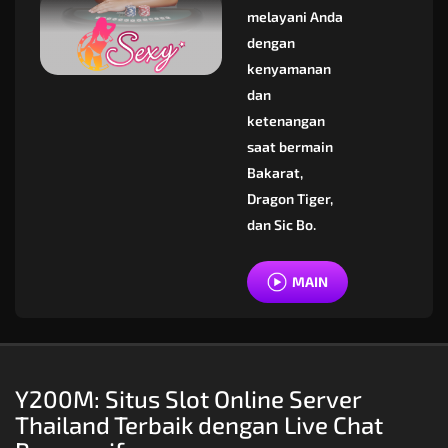
melayani Anda
dengan
kenyamanan
dan
ketenangan
saat bermain
Bakarat,
Dragon Tiger,
dan Sic Bo.
MAIN
Y200M: Situs Slot Online Server
Thailand Terbaik dengan Live Chat