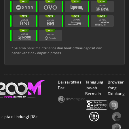
* Selama bank maintenance dan bank offline deposit dan
penarikan tidak dapat diproses
Bersertifikasi
Tanggung
Browser
Dari
Jawab
Yang
Bermain
Didukung
ipta dilindungi | 18+