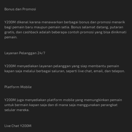
Bonus dan Promosi
Y200M dikenal karena menawarkan berbagai bonus dan promosi menarik
bagi pemain baru maupun pemain setia. Bonus selamat datang, putaran
gratis, dan cashback adalah beberapa contoh promosi yang bisa dinikmati
pemain.
Layanan Pelanggan 24/7
Y200M menyediakan layanan pelanggan yang siap membantu pemain
kapan saja melalui berbagai saluran, seperti live chat, email, dan telepon.
Platform Mobile
Y200M juga menyediakan platform mobile yang memungkinkan pemain
untuk bermain kapan saja dan di mana saja menggunakan perangkat
seluler mereka.
Live Chat Y200M