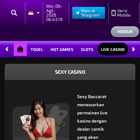
Min, 09-
Agt-
Main di
Versi
2026
Telegram
Mobile
06.43.19
MASUK
TOGEL
HOT GAMES
SLOTS
LIVE CASINO
RAC
SEXY CASINO
Sexy Baccarat
menawarkan
permainan live
kasino dengan
dealer cantik
yang akan