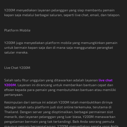
Y200M menyediakan layanan pelanggan yang siap membantu pemain
kapan saja melalui berbagai saluran, seperti live chat, email, dan telepon.
Platform Mobile
Y200M juga menyediakan platform mobile yang memungkinkan pemain
untuk bermain kapan saja dan di mana saja menggunakan perangkat
seluler mereka.
Live Chat Y200M
Salah satu fitur unggulan yang ditawarkan adalah layanan
live chat
Y200M
. Layanan ini dirancang untuk memberikan bantuan cepat dan
efisien kepada para pemain yang membutuhkan bantuan atau memiliki
pertanyaan.
Kesimpulan dari semua ini adalah Y200M telah membuktikan dirinya
sebagai salah satu platform judi slot online terkemuka, terutama di
Thailand. Dengan server yang dioptimalkan, berbagai permainan slot
menarik, dan layanan pelanggan yang luar biasa, Y200M menawarkan
pengalaman bermain yang tak tertandingi. Baik Anda seorang pemula
maupun pemain berpengalaman, Y200M menyediakan segala yang Anda