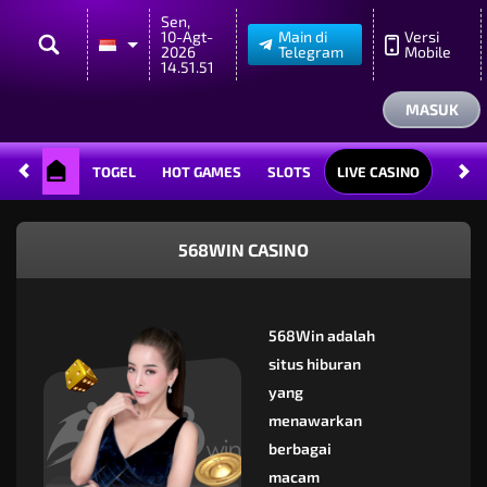
Sen,
10-Agt-
Main di
Versi
2026
Telegram
Mobile
14.51.51
MASUK
TOGEL
HOT GAMES
SLOTS
LIVE CASINO
RACE
568WIN CASINO
568Win adalah
situs hiburan
yang
menawarkan
berbagai
macam