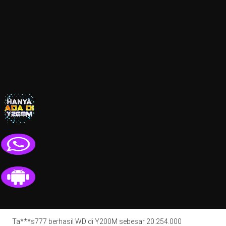
Ta***s777 berhasil WD di Y200M sebesar 20.254.000