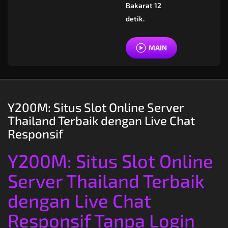
Bakarat 12
detik.
MAIN
Y200M: Situs Slot Online Server
Thailand Terbaik dengan Live Chat
Responsif
Y200M: Situs Slot Online
Server Thailand Terbaik
dengan Live Chat
Responsif Tanpa Login