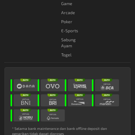
Game
Arcade
Poker
E-Sports
Sabung
Ayam
Togel
* Selama bank maintenance dan bank offline deposit dan
penarikan tidak dapat diproses