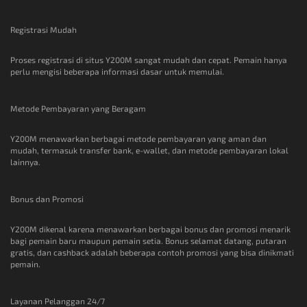
Registrasi Mudah
Proses registrasi di situs Y200M sangat mudah dan cepat. Pemain hanya
perlu mengisi beberapa informasi dasar untuk memulai.
Metode Pembayaran yang Beragam
Y200M menawarkan berbagai metode pembayaran yang aman dan
mudah, termasuk transfer bank, e-wallet, dan metode pembayaran lokal
lainnya.
Bonus dan Promosi
Y200M dikenal karena menawarkan berbagai bonus dan promosi menarik
bagi pemain baru maupun pemain setia. Bonus selamat datang, putaran
gratis, dan cashback adalah beberapa contoh promosi yang bisa dinikmati
pemain.
Layanan Pelanggan 24/7