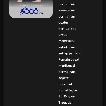
permainan
kasino dan
permainan
dealer
berkualitas
untuk
memenuhi
kebutuhan
setiap pemain.
Pemain dapat
menikmati
permainan
seperti
Baccarat,
Roulette, Sic
Bo, Dragon
Tiger, dan